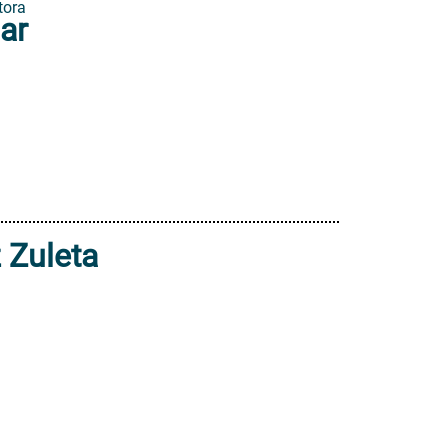
tora
ar
 Zuleta