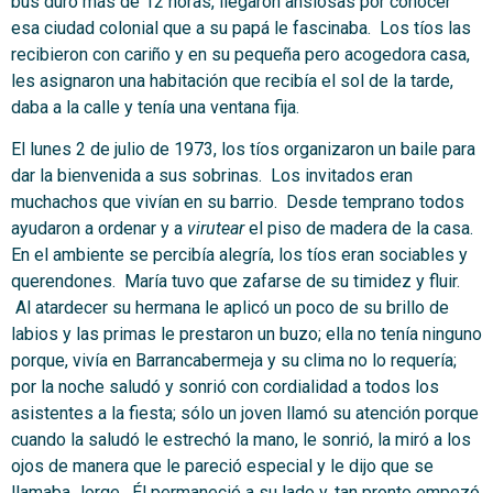
bus duró más de 12 horas, llegaron ansiosas por conocer
esa ciudad colonial que a su papá le fascinaba. Los tíos las
recibieron con cariño y en su pequeña pero acogedora casa,
les asignaron una habitación que recibía el sol de la tarde,
daba a la calle y tenía una ventana fija.
El lunes 2 de julio de 1973, los tíos organizaron un baile para
dar la bienvenida a sus sobrinas. Los invitados eran
muchachos que vivían en su barrio. Desde temprano todos
ayudaron a ordenar y a
virutear
el piso de madera de la casa.
En el ambiente se percibía alegría, los tíos eran sociables y
querendones. María tuvo que zafarse de su timidez y fluir.
Al atardecer su hermana le aplicó un poco de su brillo de
labios y las primas le prestaron un buzo; ella no tenía ninguno
porque, vivía en Barrancabermeja y su clima no lo requería;
por la noche saludó y sonrió con cordialidad a todos los
asistentes a la fiesta; sólo un joven llamó su atención porque
cuando la saludó le estrechó la mano, le sonrió, la miró a los
ojos de manera que le pareció especial y le dijo que se
llamaba Jorge. Él permaneció a su lado y, tan pronto empezó