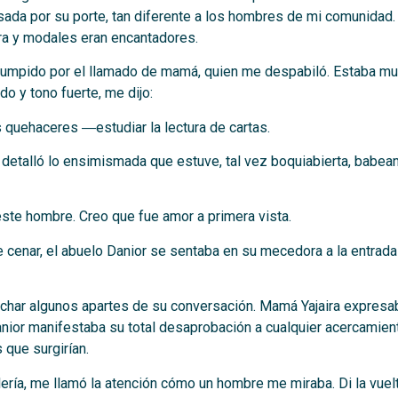
da por su porte, tan diferente a los hombres de mi comunidad. 
ra y modales eran encantadores.
errumpido por el llamado de mamá, quien me despabiló. Estaba m
do y tono fuerte, me dijo:
 quehaceres ―estudiar la lectura de cartas.
 detalló lo ensimismada que estuve, tal vez boquiabierta, babean
este hombre. Creo que fue amor a primera vista.
 cenar, el abuelo Danior se sentaba en su mecedora a la entrad
char algunos apartes de su conversación. Mamá Yajaira expresab
or manifestaba su total desaprobación a cualquier acercamiento
 que surgirían.
lería, me llamó la atención cómo un hombre me miraba. Di la vuel