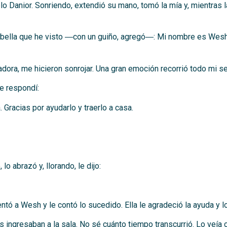
lo Danior. Sonriendo, extendió su mano, tomó la mía y, mientras l
bella que he visto ―con un guiño, agregó―: Mi nombre es Wesh. V
dora, me hicieron sonrojar. Una gran emoción recorrió todo mi se
e respondí:
Gracias por ayudarlo y traerlo a casa.
 lo abrazó y, llorando, le dijo:
ntó a Wesh y le contó lo sucedido. Ella le agradeció la ayuda y lo 
res ingresaban a la sala. No sé cuánto tiempo transcurrió. Lo veí