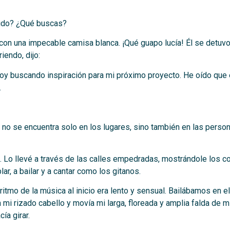
dido? ¿Qué buscas?
l, con una impecable camisa blanca. ¡Qué guapo lucía! Él se detu
iendo, dijo:
y buscando inspiración para mi próximo proyecto. He oído que en
.
ón no se encuentra solo en los lugares, sino también en las pers
 Lo llevé a través de las calles empedradas, mostrándole los co
ar, a bailar y a cantar como los gitanos.
 ritmo de la música al inicio era lento y sensual. Bailábamos en 
mi rizado cabello y movía mi larga, floreada y amplia falda de mi
ía girar.