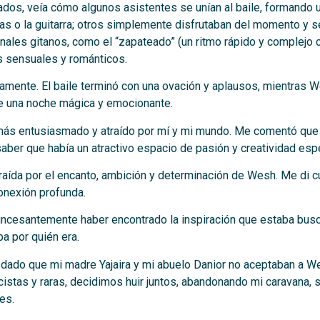
os, veía cómo algunos asistentes se unían al baile, formando u
s o la guitarra; otros simplemente disfrutaban del momento y se
ionales gitanos, como el “zapateado” (un ritmo rápido y complejo
s sensuales y románticos.
ntamente. El baile terminó con una ovación y aplausos, mientras
de una noche mágica y emocionante.
más entusiasmado y atraído por mí y mi mundo. Me comentó que 
aber que había un atractivo espacio de pasión y creatividad espe
raída por el encanto, ambición y determinación de Wesh. Me di 
conexión profunda.
ncesantemente haber encontrado la inspiración que estaba busca
 por quién era.
ado que mi madre Yajaira y mi abuelo Danior no aceptaban a We
istas y raras, decidimos huir juntos, abandonando mi caravana, 
es.