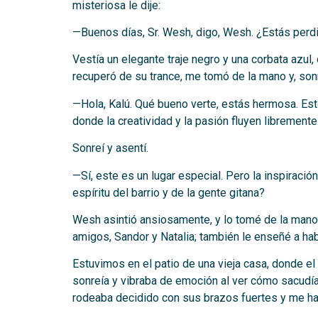
misteriosa le dije:
—Buenos días, Sr. Wesh, digo, Wesh. ¿Estás per
Vestía un elegante traje negro y una corbata azu
recuperó de su trance, me tomó de la mano y, sonr
—Hola, Kalú. Qué bueno verte, estás hermosa. Esto
donde la creatividad y la pasión fluyen libremente
Sonreí y asentí.
—Sí, este es un lugar especial. Pero la inspiraci
espíritu del barrio y de la gente gitana?
Wesh asintió ansiosamente, y lo tomé de la mano.
amigos, Sandor y Natalia; también le enseñé a habl
Estuvimos en el patio de una vieja casa, donde el
sonreía y vibraba de emoción al ver cómo sacudía 
rodeaba decidido con sus brazos fuertes y me hac