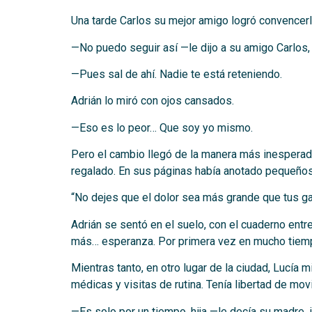
Una tarde Carlos su mejor amigo logró convencerlo
—No puedo seguir así —le dijo a su amigo Carlos,
—Pues sal de ahí. Nadie te está reteniendo.
Adrián lo miró con ojos cansados.
—Eso es lo peor… Que soy yo mismo.
Pero el cambio llegó de la manera más inesperada
regalado. En sus páginas había anotado pequeños 
“No dejes que el dolor sea más grande que tus gan
Adrián se sentó en el suelo, con el cuaderno entre
más… esperanza. Por primera vez en mucho tiempo,
Mientras tanto, en otro lugar de la ciudad, Lucía 
médicas y visitas de rutina. Tenía libertad de mo
—Es solo por un tiempo, hija —le decía su madre, i