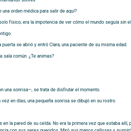
una orden médica para salir de aquí?
solo físico; era la impotencia de ver cómo el mundo seguía sin el
ntigo.
a puerta se abrió y entró Clara, una paciente de su misma edad.
 la sala común. ¿Te animas?
n una sonrisa—, se trata de disfrutar el momento.
a vez en días, una pequeña sonrisa se dibujó en su rostro.
s en la pared de su celda. No era la primera vez que estaba allí, 
tancia con sus seres queridos. Miró sus manos callosas y suspiró