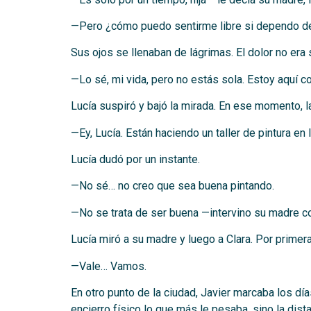
—Pero ¿cómo puedo sentirme libre si dependo de 
Sus ojos se llenaban de lágrimas. El dolor no era 
—Lo sé, mi vida, pero no estás sola. Estoy aquí co
Lucía suspiró y bajó la mirada. En ese momento, l
—Ey, Lucía. Están haciendo un taller de pintura en
Lucía dudó por un instante.
—No sé… no creo que sea buena pintando.
—No se trata de ser buena —intervino su madre co
Lucía miró a su madre y luego a Clara. Por primer
—Vale… Vamos.
En otro punto de la ciudad, Javier marcaba los día
encierro físico lo que más le pesaba, sino la dis