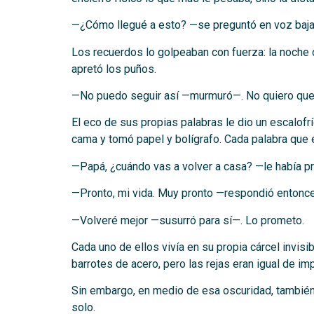
—¿Cómo llegué a esto? —se preguntó en voz baj
Los recuerdos lo golpeaban con fuerza: la noche d
apretó los puños.
—No puedo seguir así —murmuró—. No quiero que m
El eco de sus propias palabras le dio un escalofr
cama y tomó papel y bolígrafo. Cada palabra que e
—Papá, ¿cuándo vas a volver a casa? —le había preg
—Pronto, mi vida. Muy pronto —respondió entonces
—Volveré mejor —susurró para sí—. Lo prometo.
Cada uno de ellos vivía en su propia cárcel invisi
barrotes de acero, pero las rejas eran igual de im
Sin embargo, en medio de esa oscuridad, también
solo.